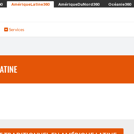
60
AmériqueLatine360
AmériqueDuNord360
Océanie360
Services
ATINE