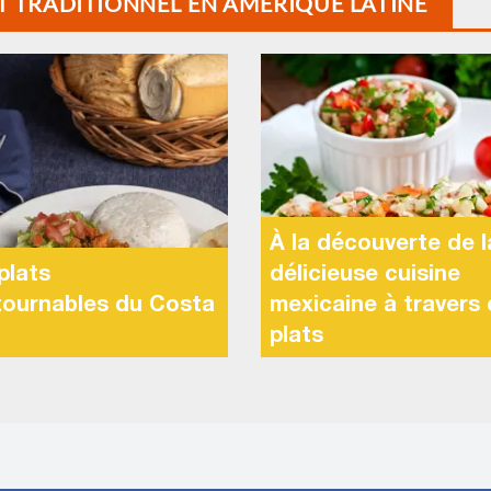
AT TRADITIONNEL EN AMÉRIQUE LATINE
À la découverte de l
plats
délicieuse cuisine
tournables du Costa
mexicaine à travers 
plats