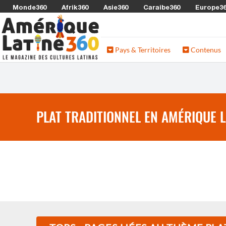
Monde360
Afrik360
Asie360
Caraibe360
Europe3
Pays & Territoires
Contenus
PLAT TRADITIONNEL EN AMÉRIQUE L