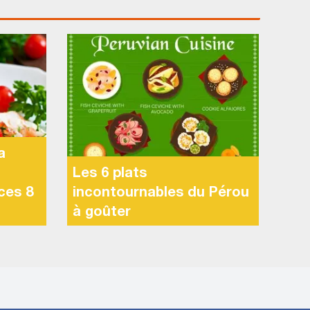
a
Les 6 plats
ces 8
incontournables du Pérou
à goûter