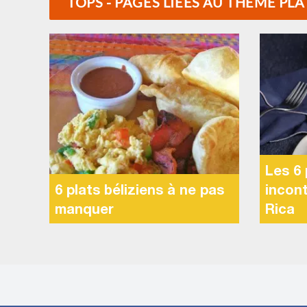
TOPS - PAGES LIÉES AU THÈME PL
Les 6 
6 plats béliziens à ne pas
incon
manquer
Rica