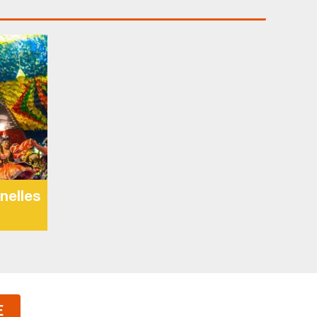
nelles
E