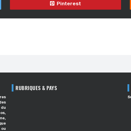
Pinterest
RUBRIQUES & PAYS
res
S
des
 du
os,
ne,
que
 ou