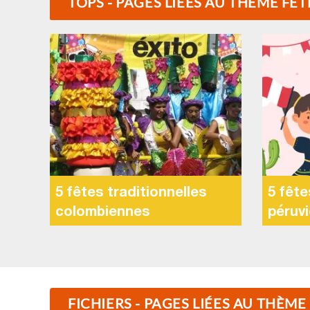
TOPS - PAGES LIÉES AU THÈME FÊ
5 fêtes traditionnelles
5 fête
colombiennes
péruv
FICHIERS - PAGES LIÉES AU THÈM