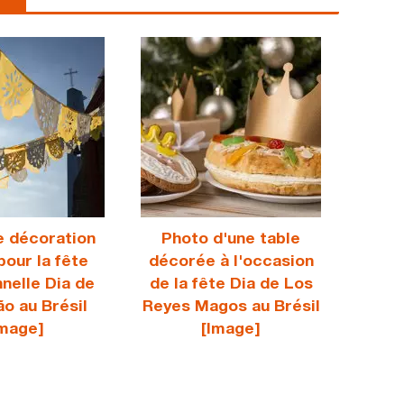
e décoration
Photo d'une table
pour la fête
décorée à l'occasion
nnelle Dia de
de la fête Dia de Los
o au Brésil
Reyes Magos au Brésil
Image]
[Image]