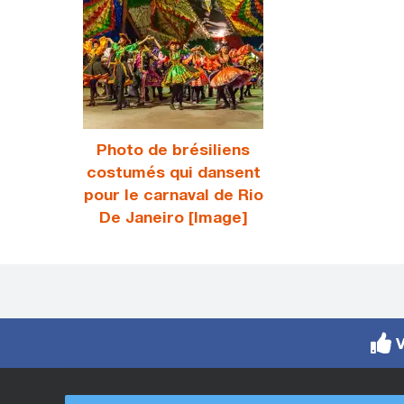
Photo de brésiliens
costumés qui dansent
pour le carnaval de Rio
De Janeiro [Image]
V