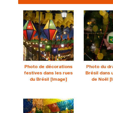
Photo de décorations
Photo du dr
festives dans les rues
Brésil dans 
du Brésil [Image]
de Noël [