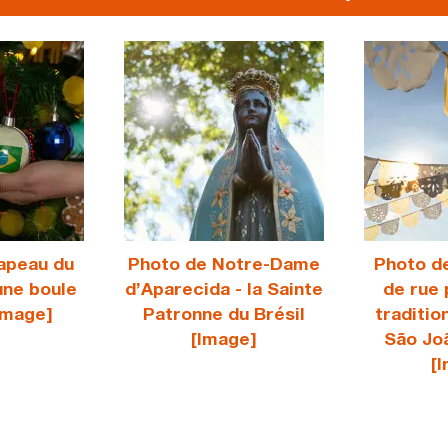
apeau du
Photo de Notre-Dame
Photo d
une boule
d’Aparecida - la Sainte
de rue 
Image]
Patronne du Brésil
traditio
[Image]
São Joã
[