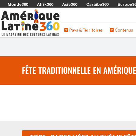
Monde360
Afrik360
Asie360
Caraibe360
Europe3
Pays & Territoires
Contenus
FÊTE TRADITIONNELLE EN AMÉRIQUE