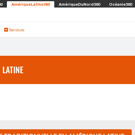
60
AmériqueLatine360
AmériqueDuNord360
Océanie360
Services
 LATINE