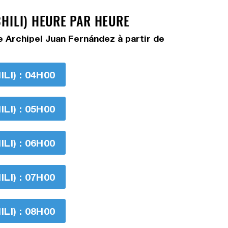
CHILI) HEURE PAR HEURE
e Archipel Juan Fernández à partir de
I) : 04H00
I) : 05H00
I) : 06H00
I) : 07H00
I) : 08H00