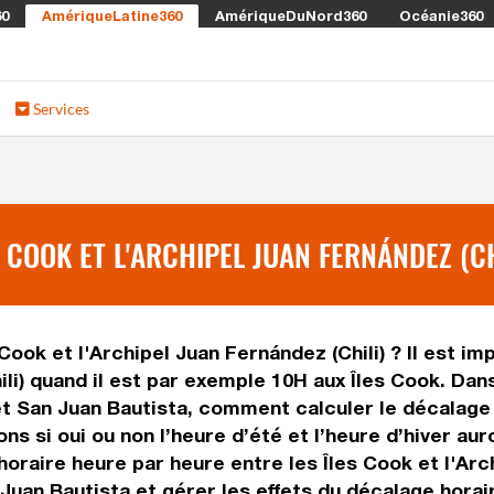
60
AmériqueLatine360
AmériqueDuNord360
Océanie360
Services
 COOK ET L'ARCHIPEL JUAN FERNÁNDEZ (CH
Cook et l'Archipel Juan Fernández (Chili) ? Il est im
ili) quand il est par exemple 10H aux Îles Cook. Dans
t San Juan Bautista, comment calculer le décalage h
ns si oui ou non l’heure d’été et l’heure d’hiver au
raire heure par heure entre les Îles Cook et l'Arch
uan Bautista et gérer les effets du décalage horair