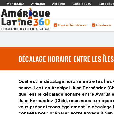
Monde360
Afrik360
Asie360
Caraibe360
Europe3
Pays & Territoires
Contenus
DÉCALAGE HORAIRE ENTRE LES ÎLES
Quel est le décalage horaire entre les Îles 
heure il est en Archipel Juan Fernández (Ch
quel est le décalage horaire entre Avarua e
Juan Fernández (Chili), nous vous expliquero
vous présenterons également le décalage ho
conseils pour préparer votre voyage à San J