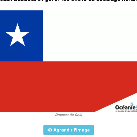
Drapeau du Chili
Agrandir l'image