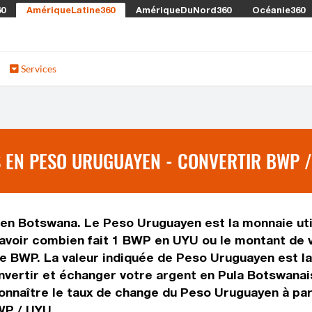
60
AmériqueLatine360
AmériqueDuNord360
Océanie360
Services
 EN PESO URUGUAYEN - CONVERTIR BWP /
 en Botswana. Le Peso Uruguayen est la monnaie uti
voir combien fait 1 BWP en UYU ou le montant de vo
ise BWP. La valeur indiquée de Peso Uruguayen est l
vertir et échanger votre argent en Pula Botswanais
onnaître le taux de change du Peso Uruguayen à par
WP / UYU.