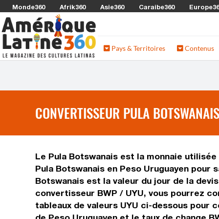
Monde360
Afrik360
Asie360
Caraibe360
Europe3
Pays & Territoires
Contenus
CONVERTISSEUR PULA BOTSWANAIS
Le Pula Botswanais est la monnaie utilisée
Pula Botswanais en Peso Uruguayen pour sa
Botswanais est la valeur du jour de la dev
convertisseur BWP / UYU, vous pourrez con
tableaux de valeurs UYU ci-dessous pour c
de Peso Uruguayen et le taux de change B