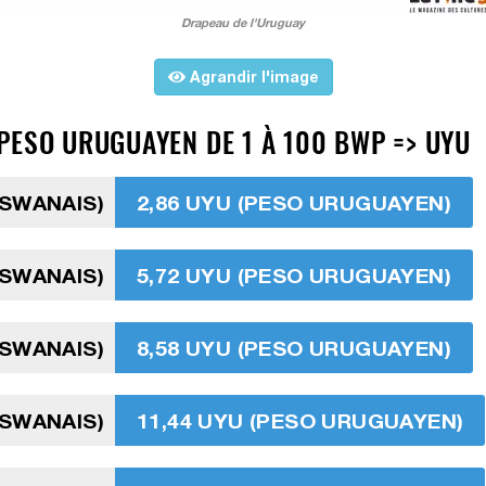
Drapeau de l'Uruguay
Agrandir l'image
PESO URUGUAYEN DE 1 À 100 BWP => UYU
TSWANAIS)
2,86 UYU (PESO URUGUAYEN)
TSWANAIS)
5,72 UYU (PESO URUGUAYEN)
TSWANAIS)
8,58 UYU (PESO URUGUAYEN)
TSWANAIS)
11,44 UYU (PESO URUGUAYEN)