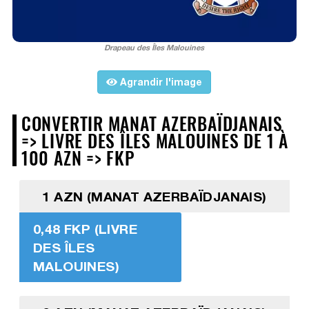
Drapeau des Îles Malouines
Agrandir l'image
CONVERTIR MANAT AZERBAÏDJANAIS
=> LIVRE DES ÎLES MALOUINES DE 1 À
100 AZN => FKP
1 AZN (MANAT AZERBAÏDJANAIS)
0,48 FKP (LIVRE
DES ÎLES
MALOUINES)