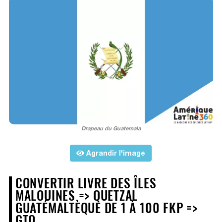
Drapeau du Guatemala
Agrandir l'image
CONVERTIR LIVRE DES ÎLES
MALOUINES => QUETZAL
GUATÉMALTÈQUE DE 1 À 100 FKP =>
GTQ