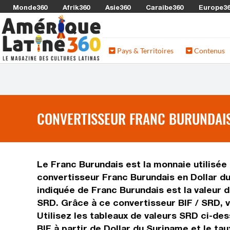
Monde360
Afrik360
Asie360
Caraibe360
Europe3
Pays & Territoires
Contenus
CONVERTISSEUR FRANC BURUNDAIS 
Le Franc Burundais est la monnaie utilisée 
convertisseur Franc Burundais en Dollar du
indiquée de Franc Burundais est la valeur d
SRD. Grâce à ce convertisseur BIF / SRD, v
Utilisez les tableaux de valeurs SRD ci-des
BIF à partir de Dollar du Suriname et le ta