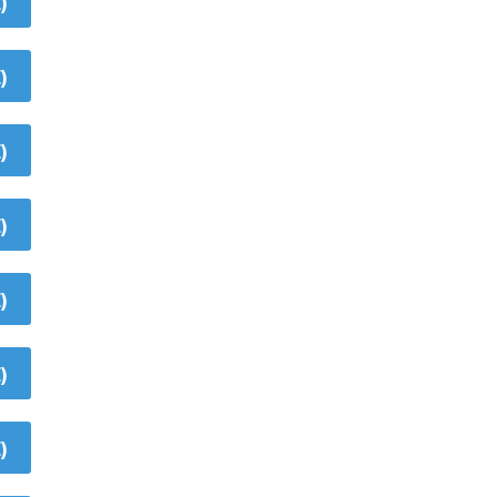
)
)
)
)
)
)
)