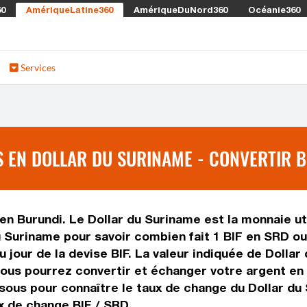
60
AmériqueLatine360
AmériqueDuNord360
Océanie360
Services
EN DOLLAR DU SURINAME - CONVERTIR BI
en Burundi. Le Dollar du Suriname est la monnaie ut
 Suriname pour savoir combien fait 1 BIF en SRD ou 
u jour de la devise BIF. La valeur indiquée de Dolla
ous pourrez convertir et échanger votre argent en 
sous pour connaître le taux de change du Dollar du 
ux de change BIF / SRD.