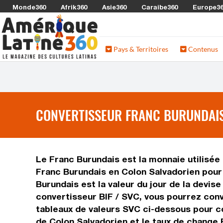
Monde360
Afrik360
Asie360
Caraibe360
Europe3
Pays & Territoires
Contenus
CONVERTISSEUR FRANC BURUNDAIS 
Le Franc Burundais est la monnaie utilisée 
Franc Burundais en Colon Salvadorien pour 
Burundais est la valeur du jour de la devis
convertisseur BIF / SVC, vous pourrez conv
tableaux de valeurs SVC ci-dessous pour con
de Colon Salvadorien et le taux de change 