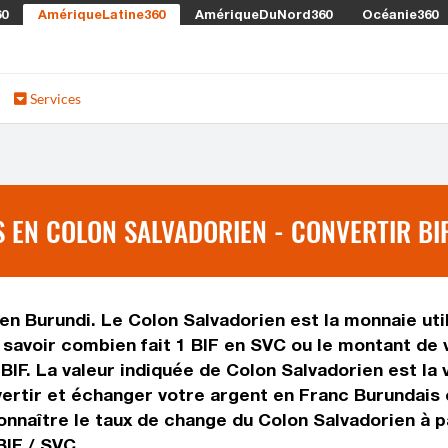
60
AmériqueLatine360
AmériqueDuNord360
Océanie360
Services
EN COLON SALVADORIEN - CONVERTIR BIF
en Burundi. Le Colon Salvadorien est la monnaie uti
savoir combien fait 1 BIF en SVC ou le montant de v
e BIF. La valeur indiquée de Colon Salvadorien est l
ertir et échanger votre argent en Franc Burundais e
naître le taux de change du Colon Salvadorien à par
BIF / SVC.