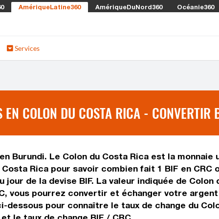
60
AmériqueLatine360
AmériqueDuNord360
Océanie360
Services
EN COLON DU COSTA RICA - CONVERTIR B
en Burundi. Le Colon du Costa Rica est la monnaie u
Costa Rica pour savoir combien fait 1 BIF en CRC o
u jour de la devise BIF. La valeur indiquée de Colon
C, vous pourrez convertir et échanger votre argent
ci-dessous pour connaître le taux de change du Colon
 et le taux de change BIF / CRC.