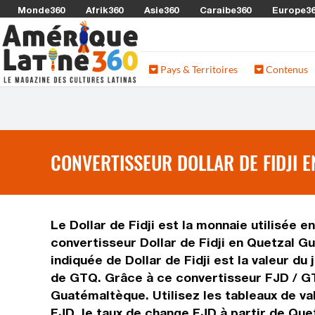
Monde360
Afrik360
Asie360
Caraibe360
Europe3
Pays & Territoires
Contenus
CONVERTISSEUR DOLLAR DE FIDJI E
Le Dollar de Fidji est la monnaie utilisée 
convertisseur Dollar de Fidji en Quetzal G
indiquée de Dollar de Fidji est la valeur d
de GTQ. Grâce à ce convertisseur FJD / GTQ
Guatémaltèque. Utilisez les tableaux de v
FJD, le taux de change FJD à partir de Qu