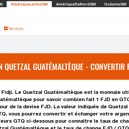
60
AmériqueLatine360
AmériqueDuNord360
Océanie360
Services
N QUETZAL GUATÉMALTÈQUE - CONVERTIR F
en Fidji. Le Quetzal Guatémaltèque est la monnaie ut
uatémaltèque pour savoir combien fait 1 FJD en GTQ
u jour de la devise FJD. La valeur indiquée de Quetz
, vous pourrez convertir et échanger votre argent 
aleurs GTQ ci-dessous pour connaître le taux de ch
etzal Guatémaltèque et le taux de change FJD / GTQ