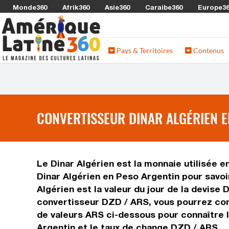
Monde360
Afrik360
Asie360
Caraibe360
Europe3
Pays & Territoires
Contenus
CONVERTISSEUR DINAR ALGÉRIEN E
Le Dinar Algérien est la monnaie utilisée e
Dinar Algérien en Peso Argentin pour savoi
Algérien est la valeur du jour de la devise
convertisseur DZD / ARS, vous pourrez conv
de valeurs ARS ci-dessous pour connaître 
Argentin et le taux de change DZD / ARS.