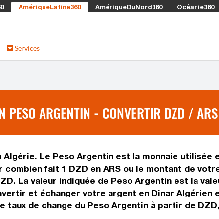
60
AmériqueLatine360
AmériqueDuNord360
Océanie360
Services
N PESO ARGENTIN - CONVERTIR DZD / ARS
n Algérie. Le Peso Argentin est la monnaie utilisée 
r combien fait 1 DZD en ARS ou le montant de votre 
 DZD. La valeur indiquée de Peso Argentin est la va
ertir et échanger votre argent en Dinar Algérien et
le taux de change du Peso Argentin à partir de DZD,